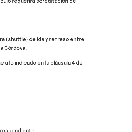
hículo requerirá acreditación de
ra (
shuttle
)
de
ida y regreso
entre
ía Córdova
.
e a lo indicado en la cláusula 4 de
rrespondiente.