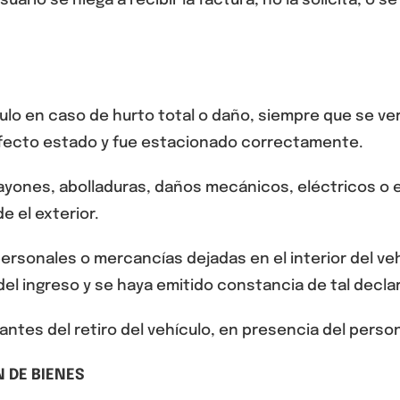
uario se niega a recibir la factura, no la solicita, o se
ulo
en caso de hurto total o daño,
siempre que se ver
erfecto estado y fue estacionado correctamente
.
ayones, abolladuras, daños mecánicos, eléctricos o e
e el exterior.
rsonales o mercancías dejadas en el interior del ve
del ingreso
y se haya emitido constancia de tal decla
antes del retiro del vehículo
, en presencia del perso
N DE BIENES