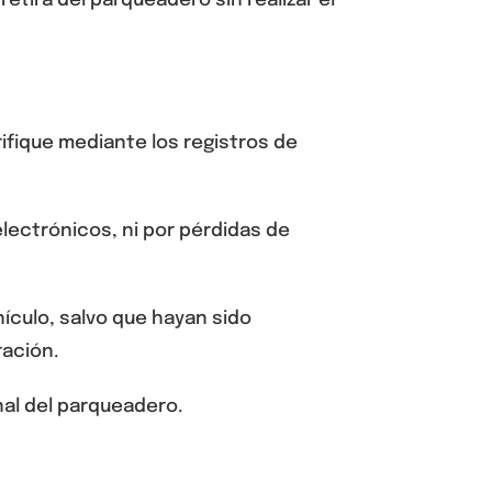
 retira del parqueadero sin realizar el
ifique mediante los registros de
lectrónicos, ni por pérdidas de
hículo
, salvo que hayan sido
ración.
nal del parqueadero.